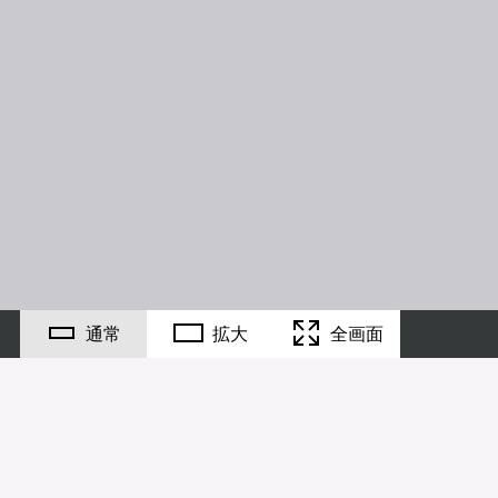
通常
拡大
全画面