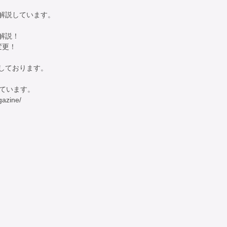
説しています。

説！

更！

ております。

います。 

azine/